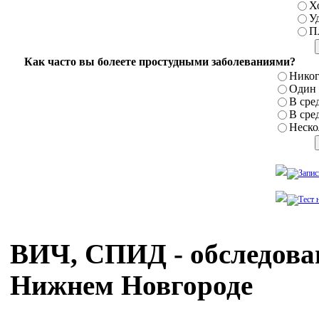
Х
У
П
Как часто вы болеете простудными заболеваниями?
Никог
Один р
В сред
В сред
Нескол
ВИЧ, СПИД - обследова
Нижнем Новгороде