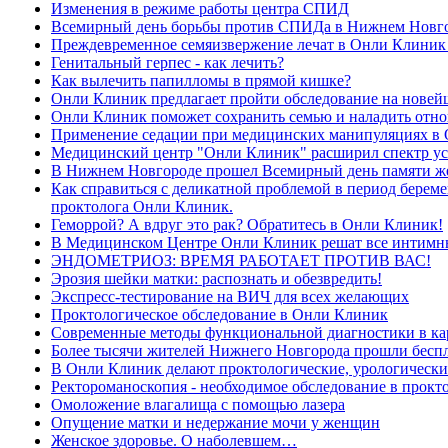
Изменения в режиме работы центра СПИД
Всемирный день борьбы против СПИДа в Нижнем Новг
Преждевременное семяизвержение лечат в Онли Клиник
Генитальный герпес - как лечить?
Как вылечить папилломы в прямой кишке?
Онли Клиник предлагает пройти обследование на новей
Онли Клиник поможет сохранить семью и наладить отн
Применение седации при медицинских манипуляциях в
Медицинский центр "Онли Клиник" расширил спектр ус
В Нижнем Новгороде прошел Всемирный день памяти 
Как справиться с деликатной проблемой в период береме
проктолога Онли Клиник.
Геморрой? А вдруг это рак? Обратитесь в Онли Клиник!
В Медицинском Центре Онли Клиник решат все интимны
ЭНДОМЕТРИОЗ: ВРЕМЯ РАБОТАЕТ ПРОТИВ ВАС!
Эрозия шейки матки: распознать и обезвредить!
Экспресс-тестирование на ВИЧ для всех желающих
Проктологическое обследование в Онли Клиник
Современные методы функциональной диагностики в к
Более тысячи жителей Нижнего Новгорода прошли бесп
В Онли Клиник делают проктологические, урологически
Ректороманоскопия - необходимое обследование в прокт
Омоложение влагалища с помощью лазера
Опущение матки и недержание мочи у женщин
Женское здоровье. О наболевшем…