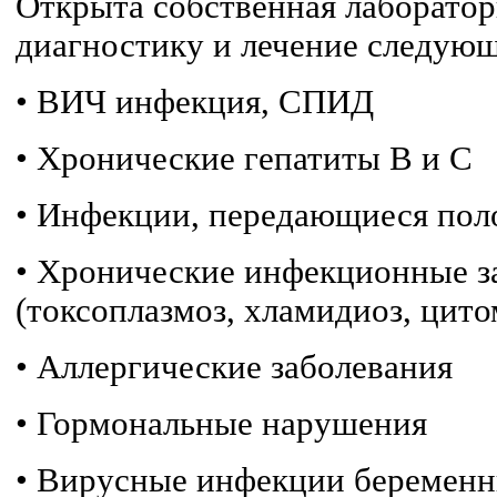
Открыта собственная лаборатор
диагностику и лечение следующ
•
ВИЧ инфекция, СПИД
•
Хронические гепатиты В и С
•
Инфекции, передающиеся пол
•
Хронические инфекционные з
(токсоплазмоз, хламидиоз, цит
•
Аллергические заболевания
•
Гормональные нарушения
•
Вирусные инфекции беременны