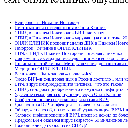
Венерологи - Нижний Новгород
Цистоскопия и гистероскопия в Онли Клиник
СПИД в Нижнем Новгороде - ВИЧ наступает
СПИД в Нижнем Новгороде - удручающая статистика 20
ОНЛИ КЛИНИК проводит анализ ДНК в Нижнем Новго
Геморрой - лечение в ОНЛИ КЛИНИК
ВИЧ, СПИД в Нижнем Новгороде - опасная динамика
Современные методики исследований женского орган
Полипы толстой кишки. Методы лечения, диагностики 
Медицины ОНЛИ КЛИНИК.
Если хочешь быть здоров – проверяйся!
Число ВИЧ-инфицированных в России достигло 1 млн ч
ВИЧ, вирус иммунодефицита человека - что это такое?
СПИД, синдром приобретённого иммунного дефицита - ч
Удаление геморроя за одну процедуру в Онли Клиник
Изобретено новое средство профилактики ВИЧ
Диагностика ВИЧ-инфекции «в полевых условиях»
Обнаружен способ, позволяющий удалить вирус ВИЧ-1 
Человек, инфицированный ВИЧ, впервые дожил до боле
Предком ВИЧ оказался вирус возрастом 60 миллионов ле
Надо ли мне сдать анализ на СПИД?