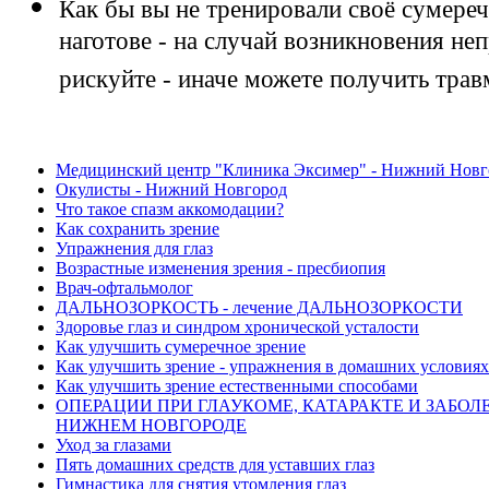
Как бы вы не тренировали своё сумере
наготове - на случай возникновения не
рискуйте - иначе можете получить трав
Медицинский центр "Клиника Эксимер" - Нижний Новг
Окулисты - Нижний Новгород
Что такое спазм аккомодации?
Как сохранить зрение
Упражнения для глаз
Возрастные изменения зрения - пресбиопия
Врач-офтальмолог
ДАЛЬНОЗОРКОСТЬ - лечение ДАЛЬНОЗОРКОСТИ
Здоровье глаз и синдром хронической усталости
Как улучшить сумеречное зрение
Как улучшить зрение - упражнения в домашних условиях
Как улучшить зрение естественными способами
ОПЕРАЦИИ ПРИ ГЛАУКОМЕ, КАТАРАКТЕ И ЗАБОЛ
НИЖНЕМ НОВГОРОДЕ
Уход за глазами
Пять домашних средств для уставших глаз
Гимнастика для снятия утомления глаз