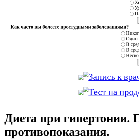
Х
У
П
Как часто вы болеете простудными заболеваниями?
Никог
Один р
В сред
В сред
Нескол
Диета при гипертонии. 
противопоказания.