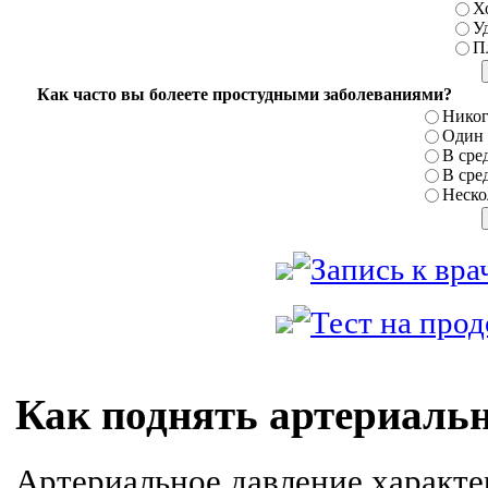
Х
У
П
Как часто вы болеете простудными заболеваниями?
Никог
Один р
В сред
В сред
Нескол
Как поднять артериальн
Артериальное давление характер