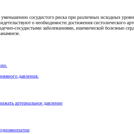
 уменьшению сосудистого риска при различных исходных уровня
идетельствуют о необходимости достижения систолического арт
сердечно-сосудистыми заболеваниями, ишемической болезнью серд
анамнезе.
нии.
овяного давления.
нижать артериальное давление
ардиомиопатии