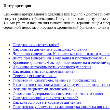
Интерпретация
Снижение артериального давления приводило к достоверному
сопутствующих заболеваниях. Полученные нами результаты св
130 мм рт. ст. и назначения гипотензивной терапии лицам с 
сердечной недостаточностью и хронической болезнью почек в 
Гипертония - что это такое?
Как снизить давление в домашних условиях
Диета при гипертонии. Как питаться при высоком давле
Диета при гипертонии. Показания и противопоказания.
Кровяное давление. Факторы, влияющие на изменение кр
Причины нестабильности кровяного давления
Как поднять артериальное давление?
Советы для гипертоников
Гипертония. Симптомы, лечение и профилактика.
У пациентов с высоким риском следует дополнительно с
Ведение пациентами дневников АД
Гипотония (артериальная гипотензия) - что это такое?
Гипертонический криз - что это такое?
Как контролировать кровяное давление?
Гипертензия у беременных женщин указывает на риск к