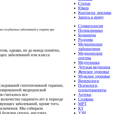
Статьи
Юмор
Контакты, реклама
Запись к врачу
Стоматология
но-сосудистых заболеваний и смерти при
Поликлиники
Больницы
Роддома
Медицинские
лаборатории
ом, однако, не до конца понятно,
Медицинские
ющих заболеваний или класса
центры
Медтехника
Детская медицина
Женское здоровье
Мужское здоровье
Венерологи
следований гипотензивной терапии,
Психологи,
ализированной медицинской
психотерапевты
я считались все
Аптеки
количество пациенто-лет в периоде
Солярии
твующих заболеваний, кроме того,
МРТ
 включения. Мы собирали
КТ
болезни сердца, инсульта,
УЗИ