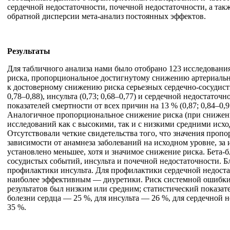
сердечной недостаточности, почечной недостаточности, а та
обратной дисперсии мета-анализ постоянных эффектов.
Результаты
Для табличного анализа нами было отобрано 123 исследовани
риска, пропорциональное достигнутому снижению артериально
к достоверному снижению риска серьезных сердечно-сосудисты
0,78–0,88), инсульта (0,73; 0,68–0,77) и сердечной недостато
показателей смертности от всех причин на 13 % (0,87; 0,84–0,
Аналогичное пропорциональное снижение риска (при снижении 
исследований как с высокими, так и с низкими средними исхо
Отсутствовали четкие свидетельства того, что значения проп
зависимости от анамнеза заболеваний на исходном уровне, за
установлено меньшее, хотя и значимое снижение риска. Бета
сосудистых событий, инсульта и почечной недостаточности. 
профилактики инсульта. Для профилактики сердечной недоста
наиболее эффективным — диуретики. Риск системной ошибки с
результатов был низким или средним; статистический показат
болезни сердца — 25 %, для инсульта — 26 %, для сердечной 
35 %.