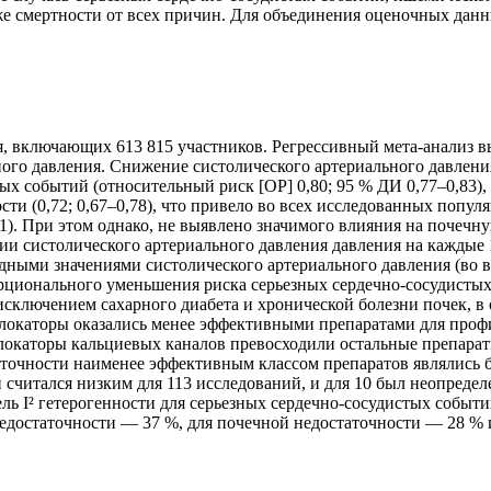
кже смертности от всех причин. Для объединения оценочных да
я, включающих 613 815 участников. Регрессивный мета-анализ 
го давления. Снижение систолического артериального давления 
х событий (относительный риск [ОР] 0,80; 95 % ДИ 0,77–0,83), 
чности (0,72; 0,67–0,78), что привело во всех исследованных поп
91). При этом однако, не выявлено значимого влияния на почечную
систолического артериального давления давления на каждые 10 
дными значениями систолического артериального давления (во вс
орционального уменьшения риска серьезных сердечно-сосудистых
 исключением сахарного диабета и хронической болезни почек, 
-блокаторы оказались менее эффективными препаратами для проф
Блокаторы кальциевых каналов превосходили остальные препара
точности наименее эффективным классом препаратов являлись б
читался низким для 113 исследований, и для 10 был неопредел
ель I² гетерогенности для серьезных сердечно-сосудистых событ
недостаточности — 37 %, для почечной недостаточности — 28 % 