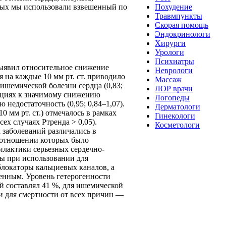
нных мы использовали взвешенный по
Похудение
Травмпункты
Скорая помощь
Эндокринологи
Хирурги
Урологи
Психиатры
выявил относительное снижение
Неврологи
на каждые 10 мм рт. ст. приводило
Массаж
ишемической болезни сердца (0,83;
ЛОР врачи
уляциях к значимому снижению
Логопеды
 недостаточность (0,95; 0,84–1,07).
Дерматологи
мм рт. ст.) отмечалось в рамках
Гинекологи
ех случаях Pтренда > 0,05).
Косметологи
 заболеваний различались в
в отношении которых было
илактики серьезных сердечно-
ты при использовании для
локаторы кальциевых каналов, а
енным. Уровень гетерогенности
ий составлял 41 %, для ишемической
и для смертности от всех причин —