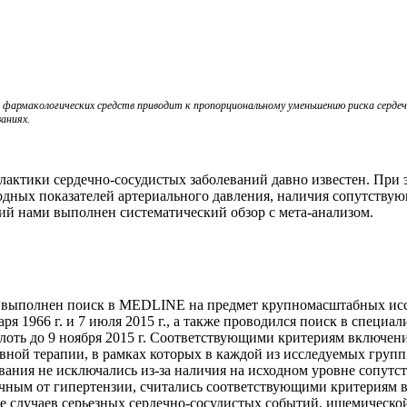
фармакологических средств приводит к пропорциональному уменьшению риска сердеч
аниях.
ктики сердечно-сосудистых заболеваний давно известен. При эт
одных показателей артериального давления, наличия сопутству
ий нами выполнен систематический обзор с мета-анализом.
ыл выполнен поиск в MEDLINE на предмет крупномасштабных ис
ря 1966 г. и 7 июля 2015 г., a также проводился поиск в специ
лоть до 9 ноября 2015 г. Соответствующими критериям включени
ой терапии, в рамках которых в каждой из исследуемых групп 
вания не исключались из-за наличия на исходном уровне сопутс
ичным от гипертензии, считались соответствующими критериям
 случаев серьезных сердечно-сосудистых событий, ишемической 