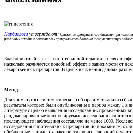
Кардиологи
утверждают:
Снижение артериального давления при помощи 
различных исходных показателях артериального давления и сопутствующих заболев
Благоприятный эффект гипотензивной терапии в целях профила
насколько различается подобный эффект в зависимости от исх
лекарственных препаратов. В целях выяснения данных различ
Метод
Для упомянутого систематического обзора и мета-анализа б
результаты которых были опубликованы в период между 1 янва
литературе с целью выявления исследований, проведенных вп
рандомизированные контролируемые исследования гипотензивн
последующего наблюдения составляло не менее 1000. Исследо
исследования гипотензивных препаратов по показаниям, отл
обобщенные данные о характеристиках исследований и частоте